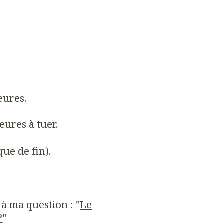
eures.
ures à tuer.
que de fin).
à ma question : "
Le
?
"