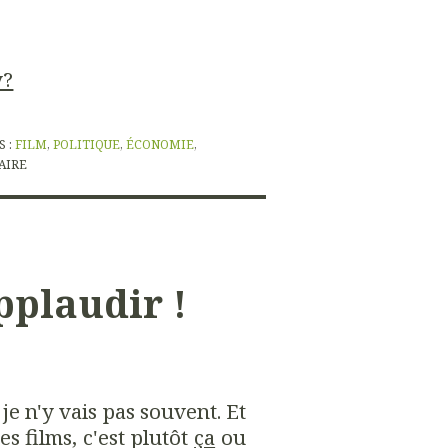
y?
S :
FILM
,
POLITIQUE
,
ÉCONOMIE
,
AIRE
pplaudir !
je n'y vais pas souvent. Et
es films, c'est plutôt
ça
ou