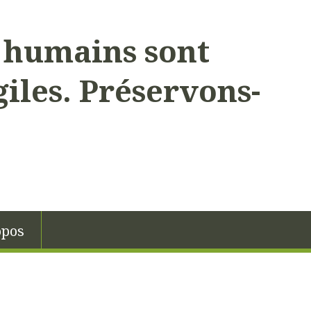
s humains sont
giles. Préservons-
opos