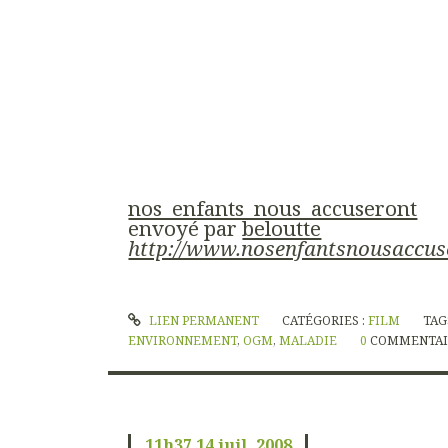
nos_enfants_nous_accuseront
envoyé par
beloutte
http://www.nosenfantsnousaccuse
LIEN PERMANENT
CATÉGORIES :
FILM
TAG
ENVIRONNEMENT
,
OGM
,
MALADIE
0
COMMENTAI
11h37
14
juil. 2008