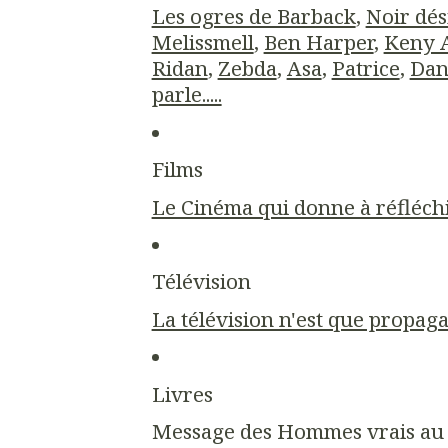
Les ogres de Barback
,
Noir dés
Melissmell
,
Ben Harper
,
Keny 
Ridan
,
Zebda
,
Asa
,
Patrice
,
Dan
parle.....
Films
Le Cinéma qui donne à réfléchir.
Télévision
La télévision n'est que propagan
Livres
Message des Hommes vrais au