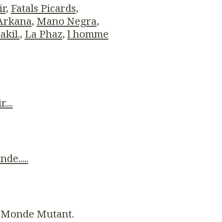
ir
,
Fatals Picards
,
Arkana
,
Mano Negra
,
akil.
,
La Phaz
,
l homme
...
de.....
 Monde Mutant.