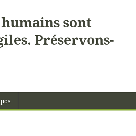
s humains sont
giles. Préservons-
opos