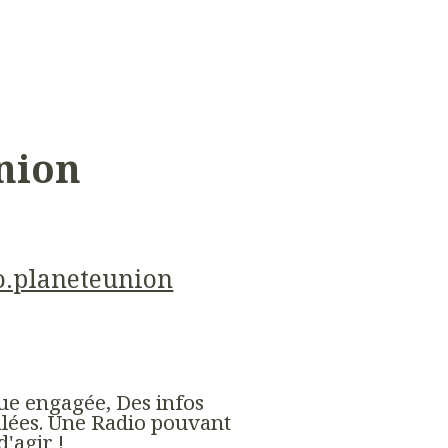
nion
io.planeteunion
ue engagée, Des infos
alées. Une Radio pouvant
'agir !