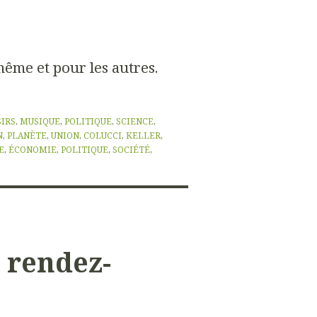
ême et pour les autres.
SIRS
,
MUSIQUE
,
POLITIQUE
,
SCIENCE
,
N
,
PLANÈTE
,
UNION
,
COLUCCI
,
KELLER
,
E
,
ÉCONOMIE
,
POLITIQUE
,
SOCIÉTÉ
,
a rendez-
a