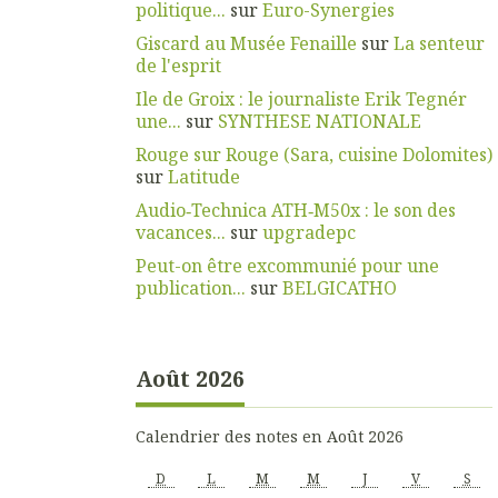
politique...
sur
Euro-Synergies
Giscard au Musée Fenaille
sur
La senteur
de l'esprit
Ile de Groix : le journaliste Erik Tegnér
une...
sur
SYNTHESE NATIONALE
Rouge sur Rouge (Sara, cuisine Dolomites)
sur
Latitude
Audio‑Technica ATH‑M50x : le son des
vacances...
sur
upgradepc
Peut-on être excommunié pour une
publication...
sur
BELGICATHO
Août 2026
Calendrier des notes en Août 2026
D
L
M
M
J
V
S