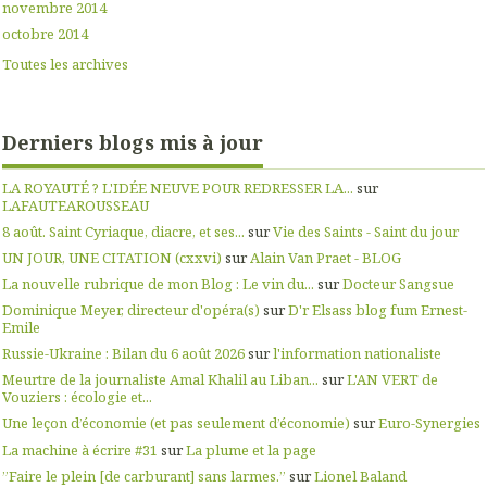
novembre 2014
octobre 2014
Toutes les archives
Derniers blogs mis à jour
LA ROYAUTÉ ? L'IDÉE NEUVE POUR REDRESSER LA...
sur
LAFAUTEAROUSSEAU
8 août. Saint Cyriaque, diacre, et ses...
sur
Vie des Saints - Saint du jour
UN JOUR, UNE CITATION (cxxvi)
sur
Alain Van Praet - BLOG
La nouvelle rubrique de mon Blog : Le vin du...
sur
Docteur Sangsue
Dominique Meyer, directeur d'opéra(s)
sur
D'r Elsass blog fum Ernest-
Emile
Russie-Ukraine : Bilan du 6 août 2026
sur
l'information nationaliste
Meurtre de la journaliste Amal Khalil au Liban...
sur
L'AN VERT de
Vouziers : écologie et...
Une leçon d’économie (et pas seulement d’économie)
sur
Euro-Synergies
La machine à écrire #31
sur
La plume et la page
”Faire le plein [de carburant] sans larmes.”
sur
Lionel Baland