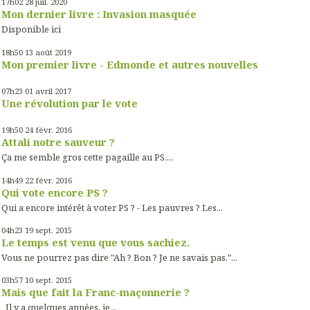
17h02
28
juil. 2020
Mon dernier livre : Invasion masquée
Disponible ici
18h50
13
août 2019
Mon premier livre - Edmonde et autres nouvelles
07h23
01
avril 2017
Une révolution par le vote
19h50
24
févr. 2016
Attali notre sauveur ?
Ça me semble gros cette pagaille au PS....
14h49
22
févr. 2016
Qui vote encore PS ?
Qui a encore intérêt à voter PS ? - Les pauvres ? Les...
04h23
19
sept. 2015
Le temps est venu que vous sachiez.
Vous ne pourrez pas dire "Ah ? Bon ? Je ne savais pas."...
03h57
10
sept. 2015
Mais que fait la Franc-maçonnerie ?
Il y a quelques années, je...