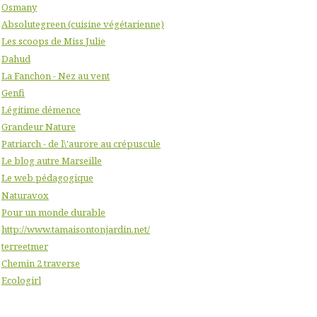
Osmany
Absolutegreen (cuisine végétarienne)
Les scoops de Miss Julie
Dahud
La Fanchon - Nez au vent
Genfi
Légitime démence
Grandeur Nature
Patriarch - de l\'aurore au crépuscule
Le blog autre Marseille
Le web pédagogique
Naturavox
Pour un monde durable
http://www.tamaisontonjardin.net/
terreetmer
Chemin 2 traverse
Ecologirl