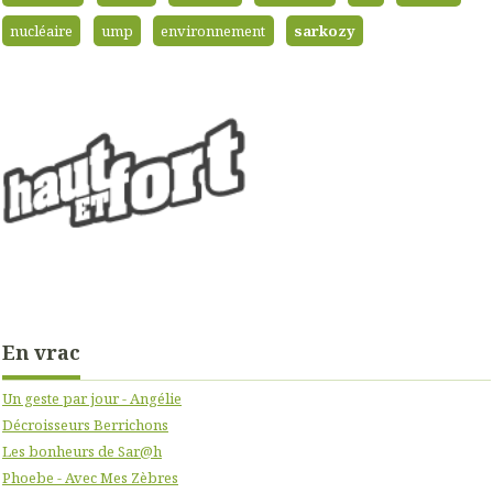
nucléaire
ump
environnement
sarkozy
En vrac
Un geste par jour - Angélie
Décroisseurs Berrichons
Les bonheurs de Sar@h
Phoebe - Avec Mes Zèbres