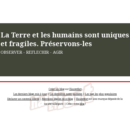
La Terre et les humains sont uniques
et fragiles. Préservons-les
OBSERVER - REFLECHIR - AGIR
Créer un blog
sur
Hautetfort
Les derniers blogs mis à jour
|
Les dernières notes publiées
|
Les tags les plus populaires
Déclarer un contenu illicite
|
Mentions légales de ce blog
|
Hautetfort
est une marque déposée de la
société talkSpirit | Créez votre
blog
!