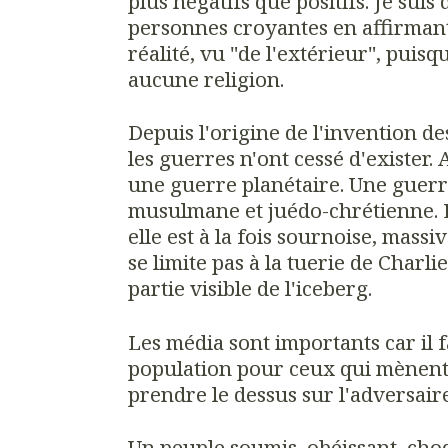
plus négatifs que positifs. Je suis 
personnes croyantes en affirmant 
réalité, vu "de l'extérieur", puisq
aucune religion.
Depuis l'origine de l'invention d
les guerres n'ont cessé d'exister.
une guerre planétaire. Une guerre
musulmane et juédo-chrétienne. Et
elle est à la fois sournoise, massi
se limite pas à la tuerie de Charli
partie visible de l'iceberg.
Les média sont importants car il f
population pour ceux qui mènent
prendre le dessus sur l'adversair
Un peuple soumis, obéissant, choq