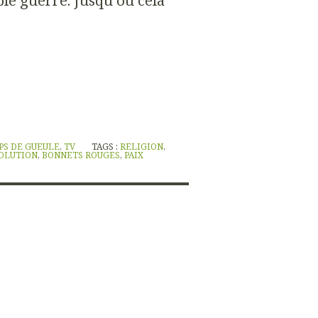
ble guerre. Jusqu'où cela
PS DE GUEULE
,
TV
TAGS :
RELIGION
,
OLUTION
,
BONNETS ROUGES
,
PAIX