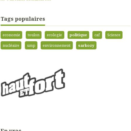
Tags populaires
economie
toulon
ecologie
politique
caf
Science
nucléaire
ump
environnement
sarkozy
En vrac