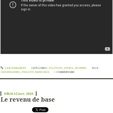
LIEN PERMANENT
CATÉGORIES :
POLITIQUE
,
SCIENCE
,
SHOPPING
TAGS :
GREENWASHING
,
PUBLICITÉ
,
MENSONGE
1
COMMENTAIRE
03h56
12
nov. 2010
Le revenu de base