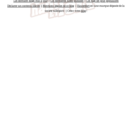
Les derniers blogs mis à jour
|
Les dernières notes publiées
|
Les tags les plus populaires
Déclarer un contenu illicite
|
Mentions légales de ce blog
|
Hautetfort
est une marque déposée de la
société talkSpirit | Créez votre
blog
!