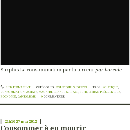
Surplus La consommation par la terreur
par
boreale
LIEN PERMANENT
CATÉGORIES :
POLITIQUE
,
SHOPPING
TAGS :
POLITIQUE
,
CONSOMMATION
,
ACHATS
,
MAGASIN
,
GRANDE SURFACE
,
BUSH
,
CHIRAC
,
PRÉSIDENT
,
G8
,
ÉCONOMIE
,
CAPITALISME
0
COMMENTAIRE
21h10
27
mai 2012
Consommer à en mourir