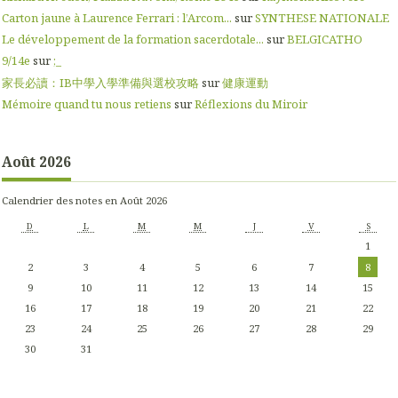
Carton jaune à Laurence Ferrari : l’Arcom...
sur
SYNTHESE NATIONALE
Le développement de la formation sacerdotale...
sur
BELGICATHO
9/14e
sur
;_
家長必讀：IB中學入學準備與選校攻略
sur
健康運動
Mémoire quand tu nous retiens
sur
Réflexions du Miroir
Août 2026
Calendrier des notes en Août 2026
D
L
M
M
J
V
S
1
2
3
4
5
6
7
8
9
10
11
12
13
14
15
16
17
18
19
20
21
22
23
24
25
26
27
28
29
30
31