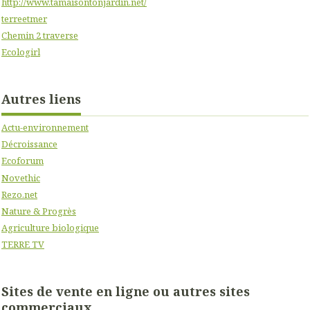
http://www.tamaisontonjardin.net/
terreetmer
Chemin 2 traverse
Ecologirl
Autres liens
Actu-environnement
Décroissance
Ecoforum
Novethic
Rezo.net
Nature & Progrès
Agriculture biologique
TERRE TV
Sites de vente en ligne ou autres sites
commerciaux