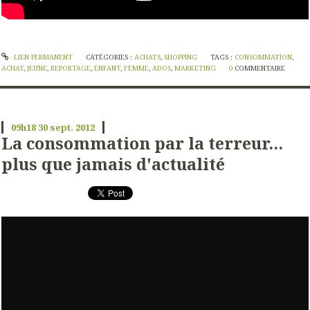
LIEN PERMANENT
CATÉGORIES :
ACHATS
,
SHOPPING
TAGS :
CONSOMMATION
,
ACHAT
,
JEUNE
,
REPORTAGE
,
ENFANT
,
FEMME
,
ADOS
,
MARKETING
0
COMMENTAIRE
09h18
30
sept. 2012
La consommation par la terreur...
plus que jamais d'actualité