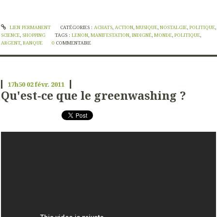
LIEN PERMANENT
CATÉGORIES :
ACHATS
,
ACTION
,
MUSIQUE
,
NOSTALGIE
,
POLITIQUE
,
SCIENCE
,
SHOPPING
TAGS :
LENON
,
MANIFESTATION
,
INDIGNÉ
,
MONDE
,
POLITIQUE
,
ARGENT
,
BANQUE
0
COMMENTAIRE
17h50
02
févr. 2011
Qu'est-ce que le greenwashing ?