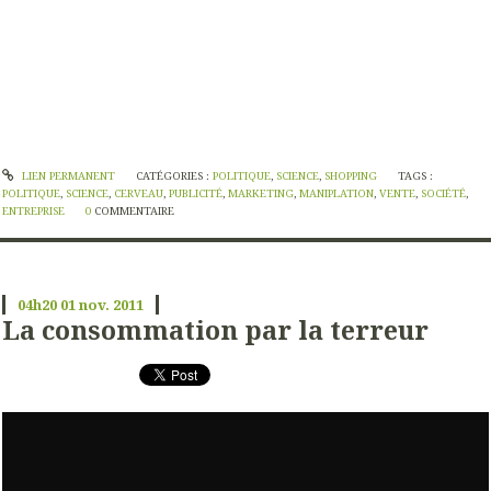
LIEN PERMANENT
CATÉGORIES :
POLITIQUE
,
SCIENCE
,
SHOPPING
TAGS :
POLITIQUE
,
SCIENCE
,
CERVEAU
,
PUBLICITÉ
,
MARKETING
,
MANIPLATION
,
VENTE
,
SOCIÉTÉ
,
ENTREPRISE
0
COMMENTAIRE
04h20
01
nov. 2011
La consommation par la terreur