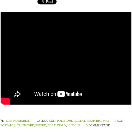
LIEN PERMANENT
CATÉGORIES :
POLITIQUE
,
SCIENCE
,
SHOPPING
,
WEB
TAGS :
PORTABLE
,
TÉLÉPHONE
,
IPHONE
,
IDIOT
,
VIDÉO
,
HUMOUR
0
COMMENTAIRE