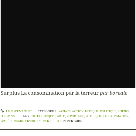
Surplus La consommation par la terreur
par
boreale
LIEN PERMANENT
CATÉGORIES :
ACHATS
,
ACTION
,
MUSIQUE
,
POLITIQUE
,
SCIENCE
,
SHOPPING
TAGS :
GOTAN PROJECT
,
ARTE
,
REPORTAGE
,
POTILIQUE
,
CONSOMMATION
,
G20
,
ÉCONOMIE
,
ENVIRONNEMENT
0
COMMENTAIRE