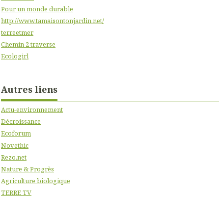
Pour un monde durable
http://www.tamaisontonjardin.net/
terreetmer
Chemin 2 traverse
Ecologirl
Autres liens
Actu-environnement
Décroissance
Ecoforum
Novethic
Rezo.net
Nature & Progrès
Agriculture biologique
TERRE TV