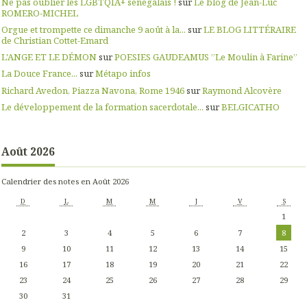
Ne pas oublier les LGBTQIA+ sénégalais !
sur
Le blog de Jean-Luc
ROMERO-MICHEL
Orgue et trompette ce dimanche 9 août à la...
sur
LE BLOG LITTÉRAIRE
de Christian Cottet-Emard
L'ANGE ET LE DÉMON
sur
POESIES GAUDEAMUS ”Le Moulin à Farine”
La Douce France...
sur
Métapo infos
Richard Avedon, Piazza Navona, Rome 1946
sur
Raymond Alcovère
Le développement de la formation sacerdotale...
sur
BELGICATHO
Août 2026
Calendrier des notes en Août 2026
D
L
M
M
J
V
S
1
2
3
4
5
6
7
8
9
10
11
12
13
14
15
16
17
18
19
20
21
22
23
24
25
26
27
28
29
30
31