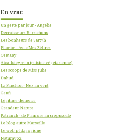
En vrac
Un geste par jour - Angélie
Décroisseurs Berrichons
Les bonheurs de Sar@h
Phoebe - Avec Mes Zèbres
Osmany
Absolutegreen (cuisine végétarienne)
Les scoops de Miss Julie
Dahud
La Fanchon - Nez au vent
Genfi
Légitime démence
Grandeur Nature
Patriarch - de l\'aurore au crépuscule
Le blog autre Marseille
Le web pédagogique
Naturavox