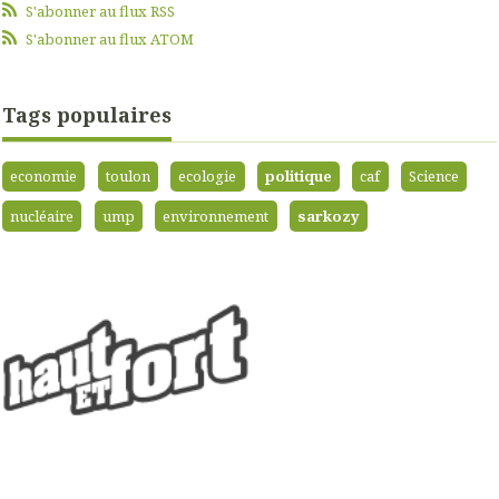
S'abonner au flux RSS
S'abonner au flux ATOM
Tags populaires
economie
toulon
ecologie
politique
caf
Science
nucléaire
ump
environnement
sarkozy