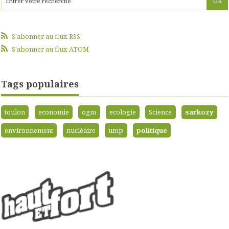
S'abonner au flux RSS
S'abonner au flux ATOM
Tags populaires
toulon
economie
ogm
ecologie
Science
sarkozy
environnement
nucléaire
ump
politique