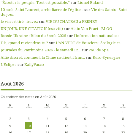
”Écouter le peuple. Tout est possible.”
sur
Lionel Baland
10 août. Saint Laurent, archidiacre de l'église...
sur
Vie des Saints - Saint
du jour
le vin est tiré , buvez
sur
VIE DU CHATEAU à FERNEY
UN JOUR, UNE CITATION (cxxviii)
sur
Alain Van Praet - BLOG
Russie-Ukraine : Bilan du ! août 2026
sur
l'information nationaliste
Dis, quand reviendras-tu ?
sur
L'AN VERT de Vouziers : écologie et...
Journées du Patrimoine 2026 - le samedi 12...
sur
PAC de Spa
Allié discret: comment la Chine soutient l’Iran...
sur
Euro-Synergies
L'Éclipse
sur
KallyVasco
Août 2026
Calendrier des notes en Août 2026
D
L
M
M
J
V
S
1
2
3
4
5
6
7
8
9
10
11
12
13
14
15
16
17
18
19
20
21
22