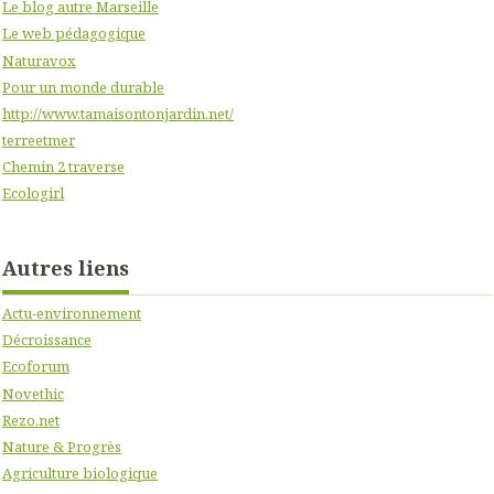
Le blog autre Marseille
Le web pédagogique
Naturavox
Pour un monde durable
http://www.tamaisontonjardin.net/
terreetmer
Chemin 2 traverse
Ecologirl
Autres liens
Actu-environnement
Décroissance
Ecoforum
Novethic
Rezo.net
Nature & Progrès
Agriculture biologique