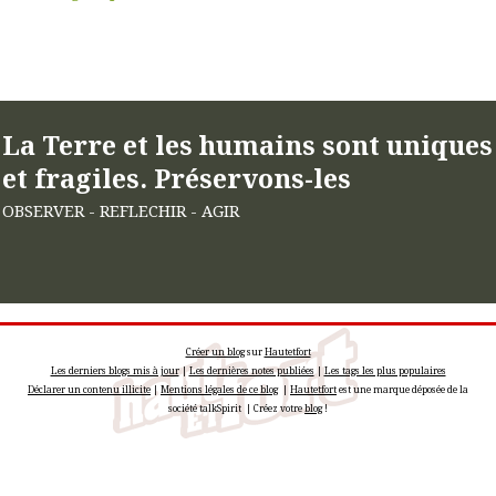
La Terre et les humains sont uniques
et fragiles. Préservons-les
OBSERVER - REFLECHIR - AGIR
Créer un blog
sur
Hautetfort
Les derniers blogs mis à jour
|
Les dernières notes publiées
|
Les tags les plus populaires
Déclarer un contenu illicite
|
Mentions légales de ce blog
|
Hautetfort
est une marque déposée de la
société talkSpirit | Créez votre
blog
!