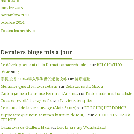
mars 2015
janvier 2015
novembre 2014
octobre 2014
Toutes les archives
Derniers blogs mis à jour
Le développement de la formation sacerdotale...
sur
BELGICATHO
9/14e
sur
;_
家長必讀：IB中學入學準備與選校攻略
sur
健康運動
Mémoire quand tu nous retiens
sur
Réflexions du Miroir
Carton jaune à Laurence Ferrari : l’Arcom...
sur
l'information nationaliste
Coucou revoilà les cagoulés.
sur
Le vieux templier
Le manuel de la vie sauvage (Alain Saury)
sur
ET POURQUOI DONC ?
supposant que nous sommes instruits de tout,...
sur
VIE DU CHATEAU à
FERNEY
Luminous de Guillem Marí
sur
Books are my Wonderland