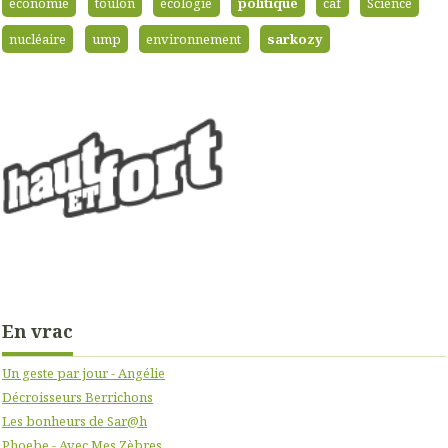
economie
toulon
ecologie
politique
caf
Science
nucléaire
ump
environnement
sarkozy
En vrac
Un geste par jour - Angélie
Décroisseurs Berrichons
Les bonheurs de Sar@h
Phoebe - Avec Mes Zèbres