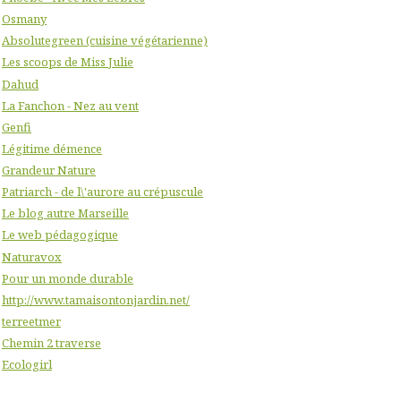
Osmany
Absolutegreen (cuisine végétarienne)
Les scoops de Miss Julie
Dahud
La Fanchon - Nez au vent
Genfi
Légitime démence
Grandeur Nature
Patriarch - de l\'aurore au crépuscule
Le blog autre Marseille
Le web pédagogique
Naturavox
Pour un monde durable
http://www.tamaisontonjardin.net/
terreetmer
Chemin 2 traverse
Ecologirl