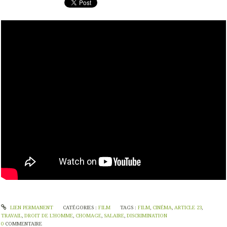
LIEN PERMANENT
CATÉGORIES :
FILM
TAGS :
FILM
,
CINÉMA
,
ARTICLE 23
,
TRAVAIL
,
DROIT DE L'HOMME
,
CHOMAGE
,
SALAIRE
,
DISCRIMINATION
0
COMMENTAIRE